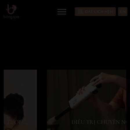
ĐẶT LỊCH HẸN
EN
ĐIỀU TRỊ CHUYÊN NGHIỆP