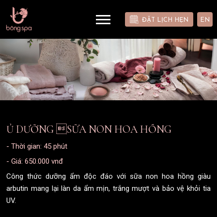
ĐẶT LỊCH HẸN
EN
Ủ DƯỠNG SỮA NON HOA HỒNG
- Thời gian: 45 phút
- Giá: 650.000 vnđ
Công thức dưỡng ẩm độc đáo với sữa non hoa hồng giàu
arbutin mang lại làn da ẩm mịn, trắng mượt và bảo vệ khỏi tia
UV.