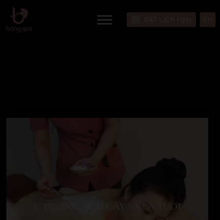
ĐẶT LỊCH HẸN
EN
ĐIỀU TRỊ CHUYÊN NGHIỆP